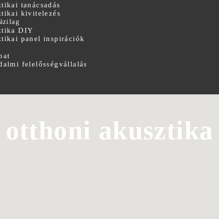
tikai tanácsadás
tikai kivitelezés
ázilag
tika DIY
tikai panel inspirációk
pat
dalmi felelősségvállalás
otthoni akusztika