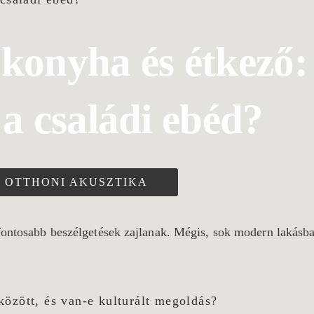
konyha és étkező:
 a családi ebéd?
OTTHONI AKUSZTIKA
ontosabb beszélgetések zajlanak. Mégis, sok modern lakásban