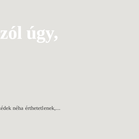
zól úgy,
édek néha érthetetlenek,...