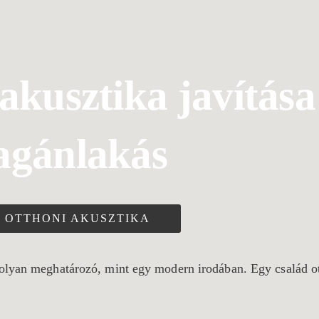
akusztika javítása
gánlakás
OTTHONI AKUSZTIKA
 olyan meghatározó, mint egy modern irodában. Egy család o