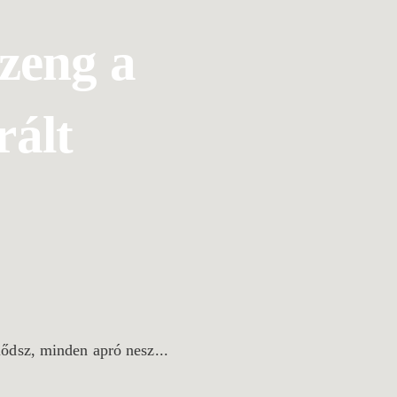
zeng a
rált
ődsz, minden apró nesz...