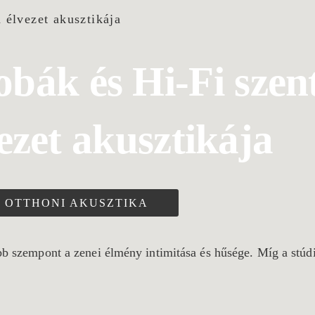
bák és Hi-Fi szen
vezet akusztikája
OTTHONI AKUSZTIKA
bb szempont a zenei élmény intimitása és hűsége. Míg a stúdi