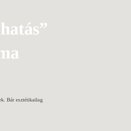
őhatás”
lma
k. Bár esztétikailag