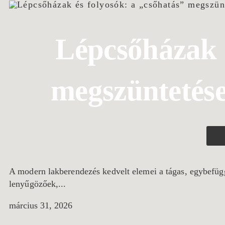
Lépcsőházak é
megszüntetése
A modern lakberendezés kedvelt elemei a tágas, egybefüggő
lenyűgözőek,...
március 31, 2026