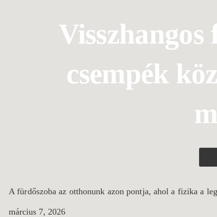
Visszhangos 
csempék közö
m
A fürdőszoba az otthonunk azon pontja, ahol a fizika a 
március 7, 2026