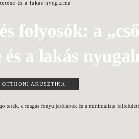
s folyosók: a „cs
 és a lakás nyuga
OTTHONI AKUSZTIKA
 terek, a magas fényű járólapok és a minimalista falfelülete