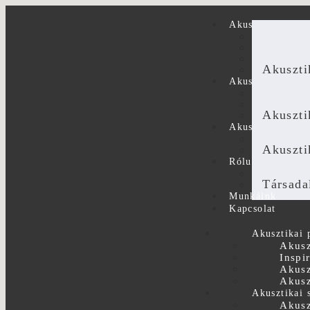
Akusztikai panel
Akuszti
Inspirá
Akuszt
Akuszti
Akusztikai szolg
Akuszti
Akuszti
Akuszti
Akusztika házila
Akuszt
Akuszti
Rólunk
A csapa
Társada
Munkáink
Kapcsolat
Akusztikai 
Akusz
Inspi
Akusz
Akusz
Akusztikai 
Akusz