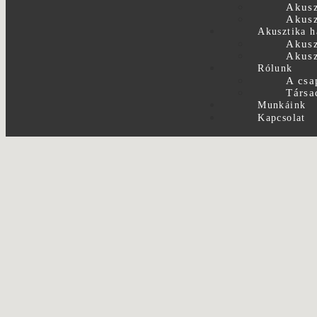
Akusz
Akusz
Akusztika h
Akusz
Akusz
Rólunk
A csa
Társa
Munkáink
Kapcsolat