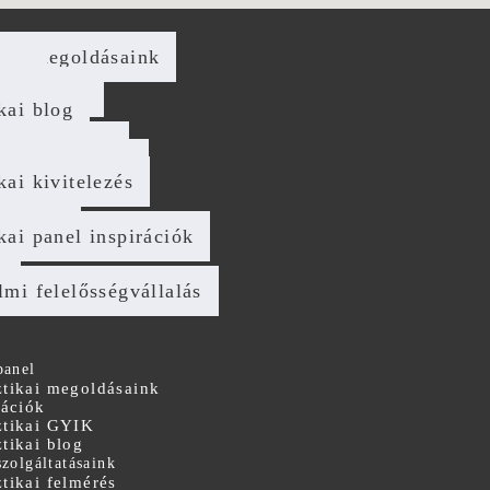
kai megoldásaink
ciók
ikai GYIK
kai blog
áltatásaink
kai felmérés
kai tanácsadás
kai kivitelezés
g
ika DIY
kai panel inspirációk
t
lmi felelősségvállalás
panel
tikai megoldásaink
rációk
tikai GYIK
tikai blog
szolgáltatásaink
tikai felmérés