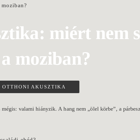
tika: miért nem s
 a moziban?
OTTHONI AKUSZTIKA
s mégis: valami hiányzik. A hang nem „ölel körbe”, a párbesz