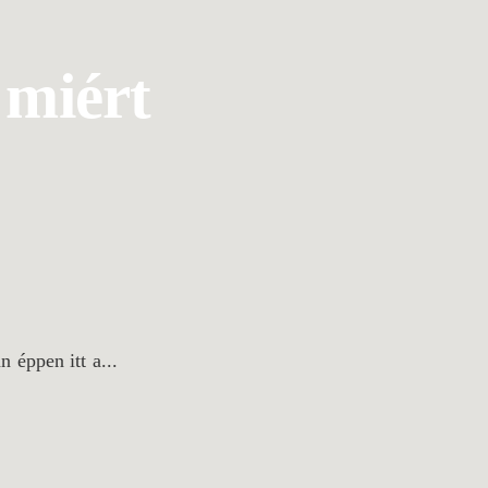
 miért
 éppen itt a...