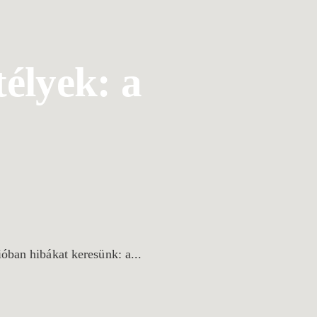
télyek: a
óban hibákat keresünk: a...