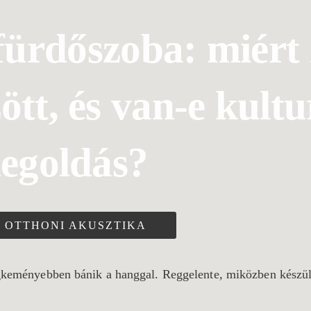
fürdőszoba: miért 
tt, és van-e kultu
egoldás?
OTTHONI AKUSZTIKA
legkeményebben bánik a hanggal. Reggelente, miközben készül