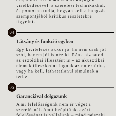
viselkedésével, a szerelési technikákkal,
és pontosan tudja, hogyan kell a hangzás
szempontjából kritikus részletekre
figyelni.
04
Látvány és funkció egyben
Egy kivitelezés akkor jó, ha nem csak jól
szól, hanem jól is néz ki. Ránk bízhatod
az esztétikai illesztést is – az akusztikai
elemek illeszkedni fognak az enteriőrbe,
vagy ha kell, láthatatlanul simulnak a
térbe.
05
Garanciával dolgozunk
A mi felelősségünk nem ér véget a
szerelésnél. Amit beépítünk, azért
felelősséget is vállalunk – mind műszaki,