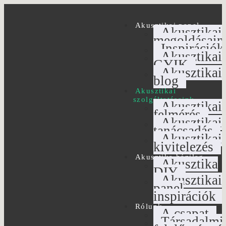
Akusztikai panel
Akusztikai
megoldásain
Inspirációk
Akusztikai
GYIK
Akusztikai
blog
Akusztikai
szolgáltatásaink
Akusztikai
felmérés
Akusztikai
tanácsadás
Akusztikai
kivitelezés
Akusztika házilag
Akusztika
DIY
Akusztikai
panel
inspirációk
Rólunk
A csapat
Társadalmi