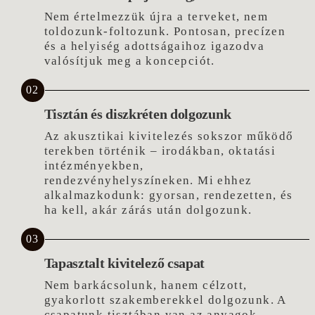
Nem értelmezzük újra a terveket, nem
toldozunk-foltozunk. Pontosan, precízen
és a helyiség adottságaihoz igazodva
valósítjuk meg a koncepciót.
02
Tisztán és diszkréten dolgozunk
Az akusztikai kivitelezés sokszor működő
terekben történik – irodákban, oktatási
intézményekben,
rendezvényhelyszíneken. Mi ehhez
alkalmazkodunk: gyorsan, rendezetten, és
ha kell, akár zárás után dolgozunk.
03
Tapasztalt kivitelező csapat
Nem barkácsolunk, hanem célzott,
gyakorlott szakemberekkel dolgozunk. A
csapatunk tisztában van az anyagok