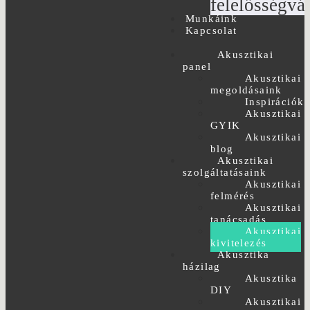
felelősségvál
Munkáink
Kapcsolat
Akusztikai
panel
Akusztikai
megoldásaink
Inspirációk
Akusztikai
GYIK
Akusztikai
blog
Akusztikai
szolgáltatásaink
Akusztikai
felmérés
Akusztikai
tanácsadás
Akusztikai
kivitelezés
Akusztika
házilag
Akusztika
DIY
Akusztikai