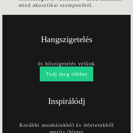
mind akusztikai szempontból.
Hangszigetelés
és hőszigetelés velünk
Tudj meg többet
Inspirálódj
Korábbi munkáinkból és ötleteinkből
meríts ihletet