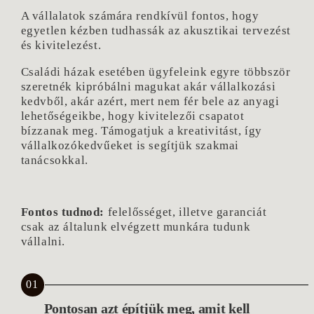
A vállalatok számára rendkívül fontos, hogy
egyetlen kézben tudhassák az akusztikai tervezést
és kivitelezést.
Családi házak esetében ügyfeleink egyre többször
szeretnék kipróbálni magukat akár vállalkozási
kedvből, akár azért, mert nem fér bele az anyagi
lehetőségeikbe, hogy kivitelezői csapatot
bízzanak meg. Támogatjuk a kreativitást, így
vállalkozókedvűeket is segítjük szakmai
tanácsokkal.
Fontos tudnod:
felelősséget, illetve garanciát
csak az általunk elvégzett munkára tudunk
vállalni.
01
Pontosan azt építjük meg, amit kell