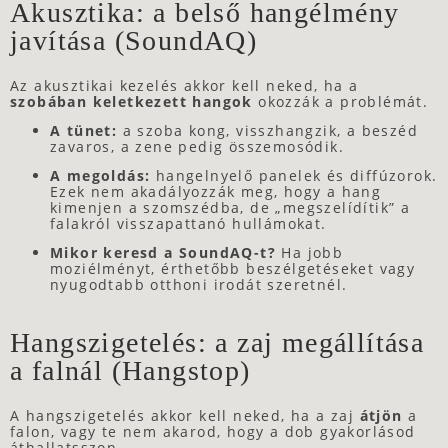
Akusztika: a belső hangélmény
javítása (SoundAQ)
Az akusztikai kezelés akkor kell neked, ha a
szobában keletkezett hangok
okozzák a problémát.
A tünet:
a szoba kong, visszhangzik, a beszéd
zavaros, a zene pedig összemosódik.
A megoldás:
hangelnyelő panelek és diffúzorok.
Ezek nem akadályozzák meg, hogy a hang
kimenjen a szomszédba, de „megszelídítik” a
falakról visszapattanó hullámokat.
Mikor keresd a SoundAQ-t?
Ha jobb
moziélményt, érthetőbb beszélgetéseket vagy
nyugodtabb otthoni irodát szeretnél.
Hangszigetelés: a zaj megállítása
a falnál (Hangstop)
A hangszigetelés akkor kell neked, ha a zaj
átjön
a
falon, vagy te nem akarod, hogy a dob gyakorlásod
áthallatsszon.