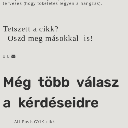
tervezés (hogy tökéletes legyen a hangzás).
Tetszett a cikk?
Oszd meg másokkal is!
Még több válasz
a kérdéseidre
All Posts
GYIK-cikk
Az örvényleválás fizikája: a