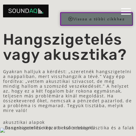
Vissza a többi cikkhez
Hangszigetelés
vagy akusztika?
Gyakran halljuk a kérdést: „szeretnék hangszigetelni
a nappaliban, mert visszhangzik a tévé.” Vagy épp
fordítva: „vettem akusztikai szivacsot, de még
mindig hallom a szomszéd veszekedését.” A helyzet
az, hogy ez a két fogalom bár rokona egymásnak,
teljesen más problémára kínál megoldást. Ha
összekevered őket, nemcsak a pénzedet pazarlod, de
a probléma is megmarad. Tegyük tisztába, melyik
mire való!
akusztikai alapok