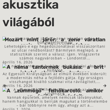
akusztika
világából
Mozart mint járőr: a zene váratlan
ereje a bűnmegelőzésben
Lehetséges-e egy hegedűszonátával visszaszorítani
az utcai rendbontást? Bármilyen meglepő, a
érdekességek
statisztikák szerint a válasz: igen. Világszerte
számos nagyvárosban – Londontól...
április 16, 2026
A néma tantermek bukása: a brit
iskolai akusztika kudarca
Az Egyesült Királyságban az elmúlt években kiderült:
a modernitás néha a fejlődés gátja. Egy országos
érdekességek
visszhangot kiváltó szakmai vita rávilágított,...
április 16, 2026
A „zümmögő” felhőkarcoló: amikor
az épület szirénázik
Vannak épületek, amelyek nemcsak látványukkal,
hanem hangjukkal is beírják magukat a történelembe
érdekességek
– bár többnyire nem úgy, ahogy azt a...
április 1, 2026