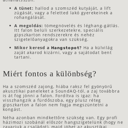
A tünet:
hallod a szomszéd kutyáját, a lift
zúgását, vagy a feletted lakó gyerekeinek a
rohangálását.
A megoldás:
tömegnövelés és léghang-gátlás.
Itt falon belüli szerkezetekre, speciális
gipszkarton rendszerekre és nehéz
szigetelőanyagokra van szükség.
Mikor keresd a
?
Ha a külvilág
Hangstopot
zaját akarod kizárni, vagy a sajátodat bent
tartani.
Miért fontos a különbség?
Ha a szomszéd zajong, hiába raksz fel gyönyörű
akusztikai paneleket a SoundAQ-tól, a zaj továbbra
is át fog jönni a falon. Fordítva is igaz: ha
visszhangzik a fürdőszoba, egy plusz réteg
gipszkarton a falon nem fogja megszüntetni a
kongást.
Néha azonban mindkettőre szükség van. Egy profi
házimozi szobánál először hangszigetelünk (hogy ne
zavarjuk a családot), majd jöhet az akusztikai