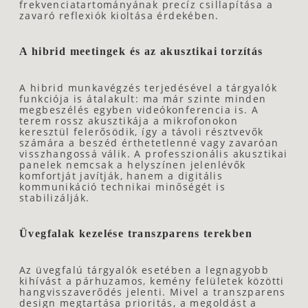
frekvenciatartományának precíz csillapítása a
zavaró reflexiók kioltása érdekében.
A hibrid meetingek és az akusztikai torzítás
A hibrid munkavégzés terjedésével a tárgyalók
funkciója is átalakult: ma már szinte minden
megbeszélés egyben videókonferencia is. A
terem rossz akusztikája a mikrofonokon
keresztül felerősödik, így a távoli résztvevők
számára a beszéd érthetetlenné vagy zavaróan
visszhangossá válik. A professzionális akusztikai
panelek nemcsak a helyszínen jelenlévők
komfortját javítják, hanem a digitális
kommunikáció technikai minőségét is
stabilizálják.
Üvegfalak kezelése transzparens terekben
Az üvegfalú tárgyalók esetében a legnagyobb
kihívást a párhuzamos, kemény felületek közötti
hangvisszaverődés jelenti. Mivel a transzparens
design megtartása prioritás, a megoldást a