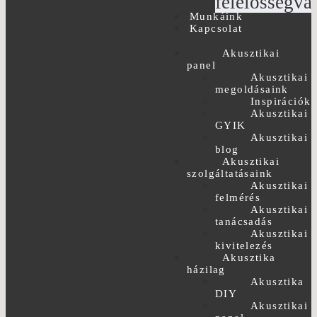
felelősségvál
Munkáink
Kapcsolat
Akusztikai
panel
Akusztikai
megoldásaink
Inspirációk
Akusztikai
GYIK
Akusztikai
blog
Akusztikai
szolgáltatásaink
Akusztikai
felmérés
Akusztikai
tanácsadás
Akusztikai
kivitelezés
Akusztika
házilag
Akusztika
DIY
Akusztikai