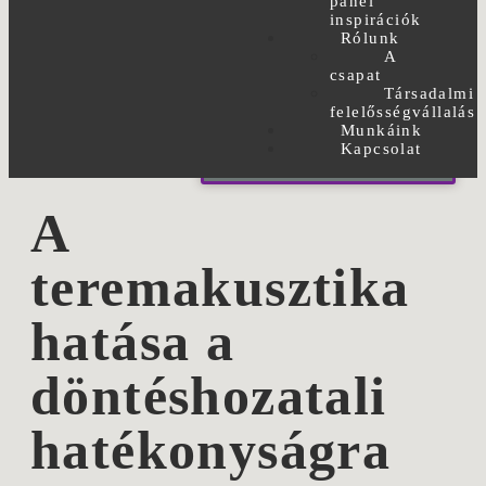
panel
inspirációk
Rólunk
A
csapat
Társadalmi
felelősségvállalás
Munkáink
Kapcsolat
Vissza a többi cikkhez
A
teremakusztika
hatása a
döntéshozatali
hatékonyságra