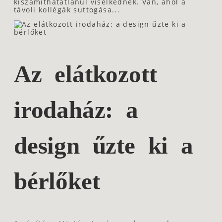
kiszámíthatatlanul viselkednek. Van, ahol a
távoli kollégák suttogása...
Az elátkozott
irodaház: a
design űzte ki a
bérlőket