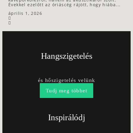
Évekkel ezelőtt az óriáscég rájött, hogy hiába...
április 1, 2026
Hangszigetelés
és hőszigetelés velünk
Tudj meg többet
Inspirálódj