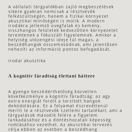
A vállalati tárgyalókban zajló megbeszélések
sikere gyakran nemcsak a résztvevők
felkészültségén, hanem a fizikai környezet
akusztikai minőségén is múlik. A modern
irodákra jellemző üvegfalak és kemény,
visszhangos felületek kedvezőtlen környezetet
teremtenek a fókuszált figyelemnek. Amikor a
helyiség utózengési ideje túl magas, a
beszédhangok összemosódnak, ami jelentősen
nehezíti az információ pontos befogadását.
irodai akusztika
A kognitív fáradtság élettani háttere
A gyenge beszédérthetőség közvetlen
következménye a kognitív fáradtság: az agy
extra energiát fordít a torzított hangok
dekódolására. Ez a folyamat észrevétlenül
meríti le a résztvevők szellemi tartalékait, ami a
tárgyalások második felére a figyelem
lankadásához és a döntéshozatali képesség
romlásához vezethet. Az akusztikai tervezés
célja ebben az esetben a beszédhang