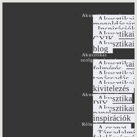
Akusztikai panel
Akusztikai
megoldásain
Inspirációk
Akusztikai
GYIK
Akusztikai
blog
Akusztikai
szolgáltatásaink
Akusztikai
felmérés
Akusztikai
tanácsadás
Akusztikai
kivitelezés
Akusztika házilag
Akusztika
DIY
Akusztikai
panel
inspirációk
Rólunk
A csapat
Társadalmi