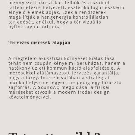
mennyezeti akusztikus felhők és a szabad
falfelületekre helyezett, esztétikailag illeszkedő
elnyelő elemek adják. Ezek a rendszerek
megállítják a hangenergia kontrollálatlan
terjedését, anélkül, hogy a tér vizuális
nyitottsága csorbulna.
Tervezés mérések alapján
A megfelelő akusztikai környezet kialakítása
tehát nem csupán kényelmi beruházás, hanem a
hatékony üzleti kommunikáció alapfeltétele. A
mérésekkel alátámasztott tervezés garantálja,
hogy a tárgyalóterem valóban a stratégiai
munka helyszíne legyen, ne pedig egy fárasztó
zajforrás. A SoundAQ megoldásai a fizikai
méréseket ötvözik a modern irodai design
követelményeivel.