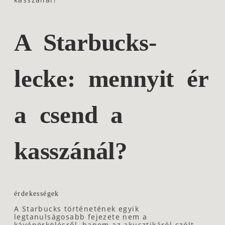
A Starbucks-
lecke: mennyit ér
a csend a
kasszánál?
érdekességek
A Starbucks történetének egyik
legtanulságosabb fejezete nem a
kávépörkölésről, hanem az akusztikáról szólt.