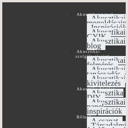
Akusztikai panel
Akusztikai
megoldásain
Inspirációk
Akusztikai
GYIK
Akusztikai
blog
Akusztikai
szolgáltatásaink
Akusztikai
felmérés
Akusztikai
tanácsadás
Akusztikai
kivitelezés
Akusztika házilag
Akusztika
DIY
Akusztikai
panel
inspirációk
Rólunk
A csapat
Társadalmi