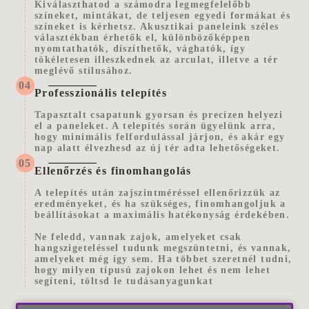
Kiválaszthatod a számodra legmegfelelőbb
színeket, mintákat, de teljesen egyedi formákat és
színeket is kérhetsz. Akusztikai paneleink széles
választékban érhetők el, különbözőképpen
nyomtathatók, díszíthetők, vághatók, így
tökéletesen illeszkednek az arculat, illetve a tér
meglévő stílusához.
04
Professzionális telepítés
Tapasztalt csapatunk gyorsan és precízen helyezi
el a paneleket. A telepítés során ügyelünk arra,
hogy minimális felfordulással járjon, és akár egy
nap alatt élvezhesd az új tér adta lehetőségeket.
05
Ellenőrzés és finomhangolás
A telepítés után zajszintméréssel ellenőrizzük az
eredményeket, és ha szükséges, finomhangoljuk a
beállításokat a maximális hatékonyság érdekében.
Ne feledd, vannak zajok, amelyeket csak
hangszigeteléssel tudunk megszüntetni, és vannak,
amelyeket még így sem. Ha többet szeretnél tudni,
hogy milyen típusú zajokon lehet és nem lehet
segíteni, töltsd le tudásanyagunkat