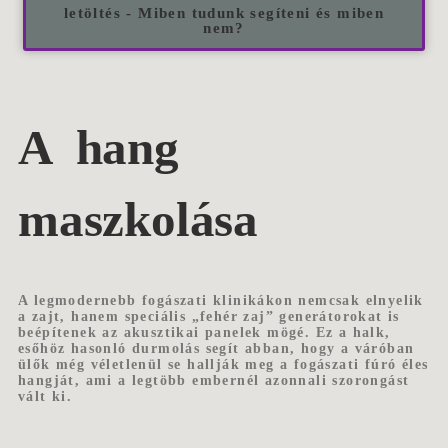
letöltés - Miben tudunk segíteni és miben
nem?
A hang
maszkolása
A legmodernebb fogászati klinikákon nemcsak elnyelik
a zajt, hanem speciális „fehér zaj” generátorokat is
beépítenek az akusztikai panelek mögé. Ez a halk,
esőhöz hasonló durmolás segít abban, hogy a váróban
ülők még véletlenül se hallják meg a fogászati fúró éles
hangját, ami a legtöbb embernél azonnali szorongást
vált ki.