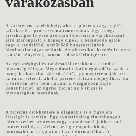
várakozásban
A váróterem az első hely, ahol a páciens vagy ügyfél
találkozik a professzionalizmusoddal. Egy rideg,
visszhangos folyosó azonban felerősíti a várakozással
járó szorongást: a kopogó cipők, a becsapódó ajtók
vagy a rendelőből átszűrődő hangfoszlányok
bizalmatlanságot szülnek. Az akusztikai kezelés itt nem
csupán kényelem, hanem a diszkréció ígérete.
Az egészségügyi és tanácsadói terekben a csend a
biztonság záloga. Megoldásainkkal megakadályozzuk a
hangok akaratlan „kiszökését”, így megteremtjük azt
az intim szférát, ahol a páciens bátran megnyílhat. Ha
a váróban ülve nem hallani a vizsgálóban zajló
konzultációt, az ügyfél tudja: az ő titkai is
biztonságban maradnak.
A zajszint csökkentése a diagnózis és a figyelem
élességét is javítja. Egy akusztikailag finomhangolt
környezetben az orvos vagy a tanácsadó jobban tud
koncentrálni, a páciens pedig nyugodtabban,
pontosabban tudja átadni az információkat. A