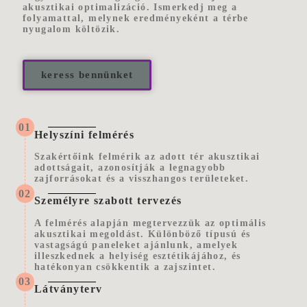
akusztikai optimalizáció. Ismerkedj meg a
folyamattal, melynek eredményeként a térbe
nyugalom költözik.
keress bennünket
01
Helyszíni felmérés
Szakértőink felmérik az adott tér akusztikai
adottságait, azonosítják a legnagyobb
zajforrásokat és a visszhangos területeket.
02
Személyre szabott tervezés
A felmérés alapján megtervezzük az optimális
akusztikai megoldást. Különböző típusú és
vastagságú paneleket ajánlunk, amelyek
illeszkednek a helyiség esztétikájához, és
hatékonyan csökkentik a zajszintet.
03
Látványterv