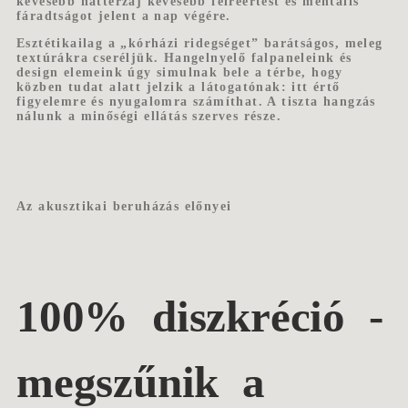
kevesebb háttérzaj kevesebb félreértést és mentális
fáradtságot jelent a nap végére.
Esztétikailag a „kórházi ridegséget” barátságos, meleg
textúrákra cseréljük. Hangelnyelő falpaneleink és
design elemeink úgy simulnak bele a térbe, hogy
közben tudat alatt jelzik a látogatónak: itt értő
figyelemre és nyugalomra számíthat. A tiszta hangzás
nálunk a minőségi ellátás szerves része.
Az akusztikai beruházás előnyei
100% diszkréció
-
megszűnik a