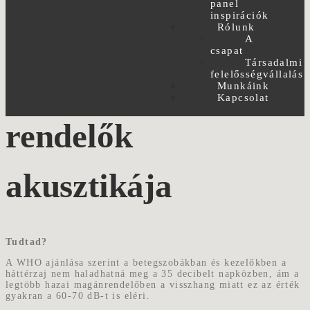
panel
inspirációk
Rólunk
A
csapat
Társadalmi
Ügyfélvárók,
felelősségvállalás
Munkáink
Kapcsolat
rendelők
akusztikája
Tudtad?
A WHO ajánlása szerint a betegszobákban és kezelőkben a
háttérzaj nem haladhatná meg a 35 decibelt napközben, ám a
legtöbb hazai magánrendelőben a visszhang miatt ez az érték
gyakran a 60-70 dB-t is eléri.