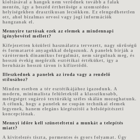
kioltásával a hangok nem verődnek tovább a falak
mentén, így a beszéd érthetősége a szomszédos
helyiségekben drasztikusan lecsökken. Ez elengedhetetlen
ott, ahol bizalmas orvosi vagy jogi információk
hangzanak el.
Mennyire tartósak ezek az elemek a mindennapi
igénybevétel mellett?
Kifejezetten közületi használatra tervezett, nagy sűrűségű
és formatartó anyagokkal dolgozunk. A panelek bírják a
várótermek dinamikus forgalmát, nem sárgulnak meg, és
hosszú évekig megőrzik esztétikai értéküket, így a
beruházás hosszú távon is kifizetődő.
Illeszkednek a panelek az iroda vagy a rendelő
stílusához?
Minden esetben a tér esztétikájához igazodunk. A
modern, minimalista felületektől a klasszikusabb,
melegséget sugárzó textúrákig széles skálán mozoghatunk.
A célunk, hogy a panelek ne csupán technikai elemek
legyenek, hanem elegáns kiegészítői a belsőépítészeti
koncepciónak.
Mennyi időre kell szüneteltetni a munkát a telepítés
miatt?
A kivitelezés tiszta, pormentes és gyors folyamat. Úgy