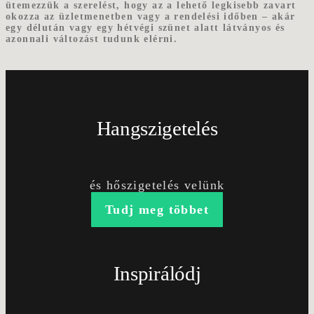
ütemezzük a szerelést, hogy az a lehető legkisebb zavart
okozza az üzletmenetben vagy a rendelési időben – akár
egy délután vagy egy hétvégi szünet alatt látványos és
azonnali változást tudunk elérni.
Hangszigetelés
és hőszigetelés velünk
Tudj meg többet
Inspirálódj