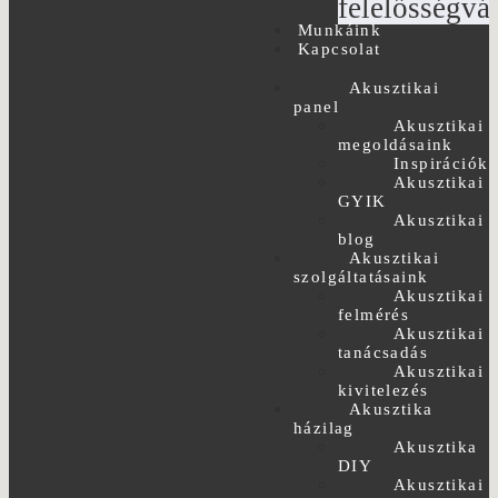
felelősségvál
Munkáink
Kapcsolat
Akusztikai
panel
Akusztikai
megoldásaink
Inspirációk
Akusztikai
GYIK
Akusztikai
blog
Akusztikai
szolgáltatásaink
Akusztikai
felmérés
Akusztikai
tanácsadás
Akusztikai
kivitelezés
Akusztika
házilag
Akusztika
DIY
Akusztikai