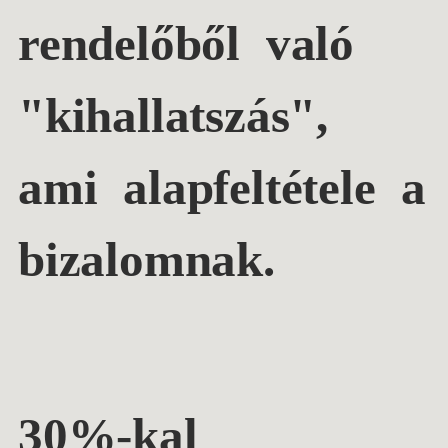
rendelőből való
"kihallatszás",
ami alapfeltétele a
bizalomnak.
30%-kal