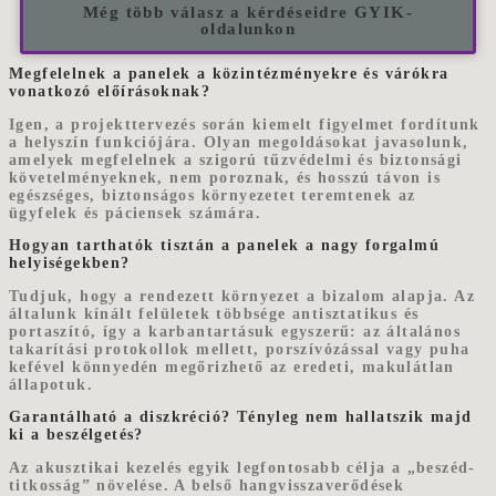
Még több válasz a kérdéseidre GYIK-
oldalunkon
Megfelelnek a panelek a közintézményekre és várókra
vonatkozó előírásoknak?
Igen, a projekttervezés során kiemelt figyelmet fordítunk
a helyszín funkciójára. Olyan megoldásokat javasolunk,
amelyek megfelelnek a szigorú tűzvédelmi és biztonsági
követelményeknek, nem poroznak, és hosszú távon is
egészséges, biztonságos környezetet teremtenek az
ügyfelek és páciensek számára.
Hogyan tarthatók tisztán a panelek a nagy forgalmú
helyiségekben?
Tudjuk, hogy a rendezett környezet a bizalom alapja. Az
általunk kínált felületek többsége antisztatikus és
portaszító, így a karbantartásuk egyszerű: az általános
takarítási protokollok mellett, porszívózással vagy puha
kefével könnyedén megőrizhető az eredeti, makulátlan
állapotuk.
Garantálható a diszkréció? Tényleg nem hallatszik majd
ki a beszélgetés?
Az akusztikai kezelés egyik legfontosabb célja a „beszéd-
titkosság” növelése. A belső hangvisszaverődések