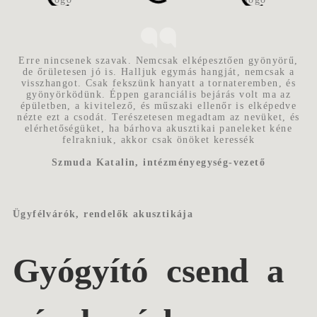
Erre nincsenek szavak. Nemcsak elképesztően gyönyörű,
de őrületesen jó is. Halljuk egymás hangját, nemcsak a
visszhangot. Csak fekszünk hanyatt a tornateremben, és
gyönyörködünk. Éppen garanciális bejárás volt ma az
épületben, a kivitelező, és műszaki ellenőr is elképedve
nézte ezt a csodát. Terészetesen megadtam az nevüket, és
elérhetőségüket, ha bárhova akusztikai paneleket kéne
felrakniuk, akkor csak önöket keressék
Szmuda Katalin, intézményegység-vezető
Ügyfélvárók, rendelők akusztikája
Gyógyító csend a