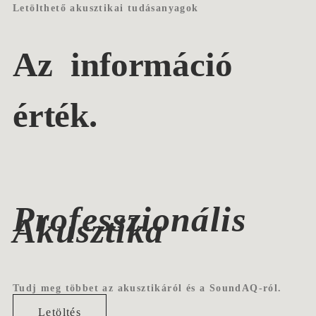
Letölthető akusztikai tudásanyagok
Az információ
érték.
Professzionális
Akusztika
Tudj meg többet az akusztikáról és a SoundAQ-ról.
Letöltés