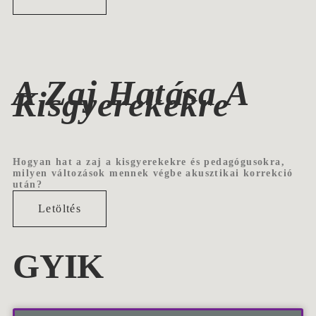
A Zaj Hatása A
Kisgyerekekre
Hogyan hat a zaj a kisgyerekekre és pedagógusokra,
milyen változások mennek végbe akusztikai korrekció
után?
Letöltés
GYIK