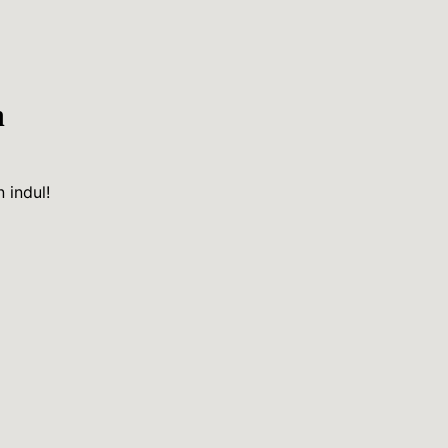
n
 indul!