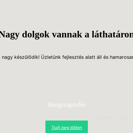
Nagy dolgok vannak a láthatáro
 nagy készülődik! Üzletünk fejlesztés alatt áll és hamarosan
Hangszigetelés
és hőszigetelés velünk
Tudj meg többet