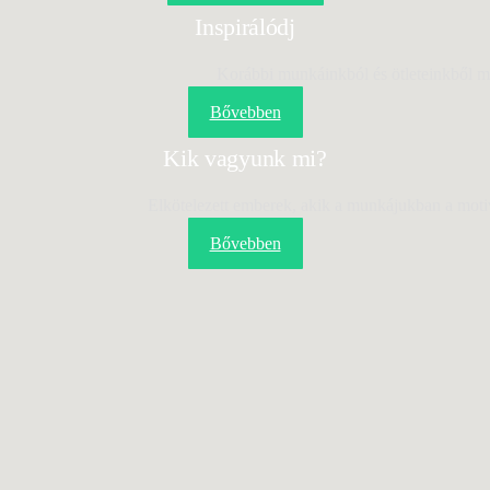
Inspirálódj
Korábbi munkáinkból és ötleteinkből mer
Bővebben
Kik vagyunk mi?
Elkötelezett emberek, akik a munkájukban a motiv
Bővebben