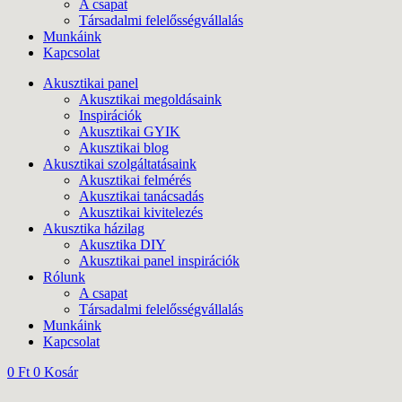
A csapat
Társadalmi felelősségvállalás
Munkáink
Kapcsolat
Akusztikai panel
Akusztikai megoldásaink
Inspirációk
Akusztikai GYIK
Akusztikai blog
Akusztikai szolgáltatásaink
Akusztikai felmérés
Akusztikai tanácsadás
Akusztikai kivitelezés
Akusztika házilag
Akusztika DIY
Akusztikai panel inspirációk
Rólunk
A csapat
Társadalmi felelősségvállalás
Munkáink
Kapcsolat
0
Ft
0
Kosár