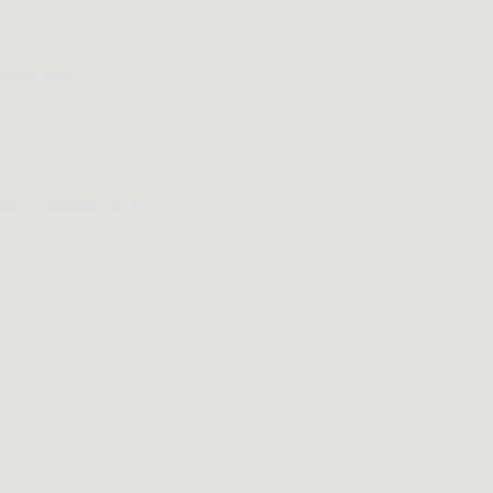
íts ihletet
ációt is megtalálták.