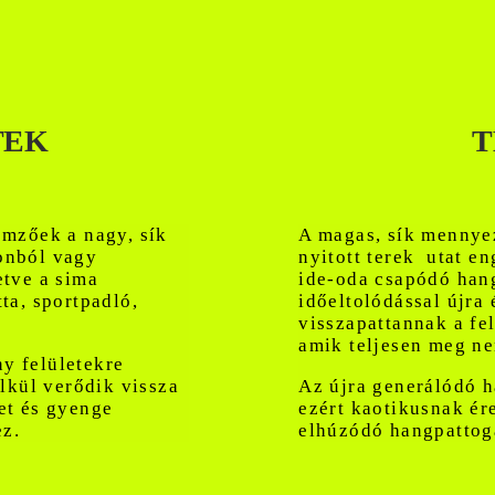
TEK
T
emzőek a nagy, sík
A magas, sík mennyez
onból vagy
nyitott terek utat e
etve a sima
ide-oda csapódó han
ta, sportpadló,
időeltolódással újra 
visszapattannak a fe
amik teljesen meg n
y felületekre
élkül verődik vissza
Az újra generálódó h
et és gyenge
ezért kaotikusnak ér
z.
elhúzódó hangpattog