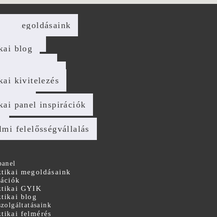
kai megoldásaink
ciók
ikai GYIK
kai blog
áltatásaink
kai felmérés
kai tanácsadás
kai kivitelezés
g
ika DIY
kai panel inspirációk
t
lmi felelősségvállalás
panel
tikai megoldásaink
rációk
tikai GYIK
tikai blog
szolgáltatásaink
tikai felmérés