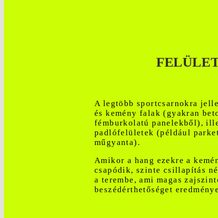
FELÜLE
A legtöbb sportcsarnokra jell
és kemény falak (gyakran bet
fémburkolatú panelekből), ill
padlófelületek (például parket
műgyanta).
Amikor a hang ezekre a kemén
csapódik, szinte csillapítás n
a terembe, ami magas zajszint
beszédérthetőséget eredménye