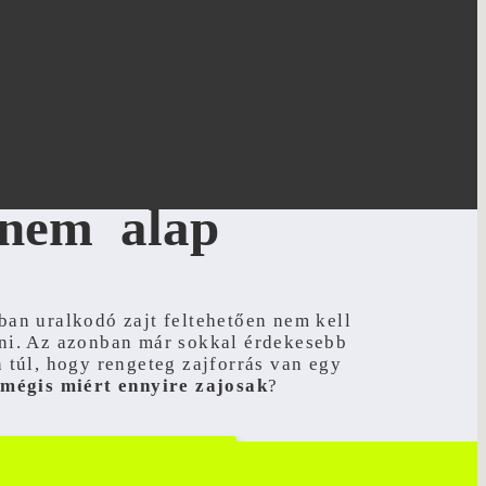
 nem alap
an uralkodó zajt feltehetően nem kell
ni. Az azonban már sokkal érdekesebb
 túl, hogy rengeteg zajforrás van egy
,
mégis miért ennyire zajosak
?
sztikai szakértőinket