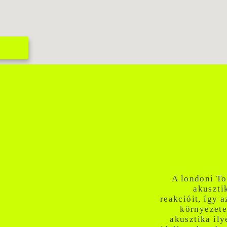
A londoni To
akuszti
reakcióit, így 
környezete
akusztika ily