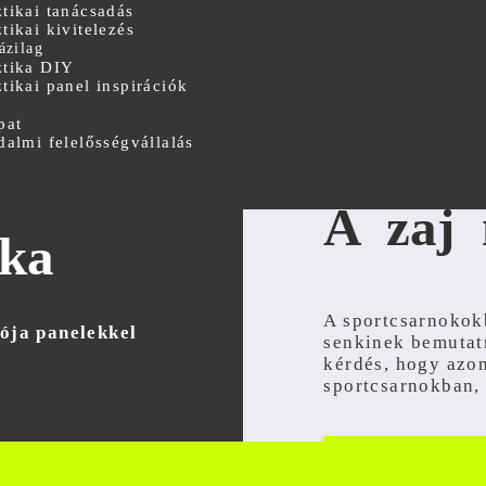
tikai tanácsadás
tikai kivitelezés
ázilag
tika DIY
tikai panel inspirációk
pat
dalmi felelősségvállalás
A zaj
ika
A sportcsarnokokb
iója panelekkel
senkinek bemutat
kérdés, hogy azon
sportcsarnokban
Keresse aku