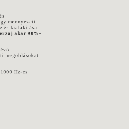
és
agy mennyezeti
 és kialakítása
térzaj akár 90%-
lévő
ati megoldásokat
 1000 Hz-es