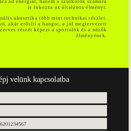
ára ad energiát, hanem a szurkolók számára
is fokozza az általános élményt.
nális akusztika több mint technikai részlet.
i, akár erősíti a hangot, a jól megtervezett
zerves részét képezi a sportolók és a nézők
élményének.
épj velünk kapcsolatba