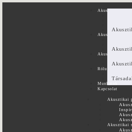
Akusztikai panel
Akuszti
Inspirá
Akuszt
Akuszti
Akusztikai szolg
Akuszti
Akuszti
Akuszti
Akusztika házila
Akuszt
Akuszti
Rólunk
A csapa
Társada
Munkáink
Kapcsolat
Akusztikai 
Akusz
Inspi
Akusz
Akusz
Akusztikai 
Akusz