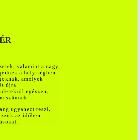
ÉR
etek, valamint a nagy,
ngednek a helyiségben
goknak, amelyek
és újra
lületekről egészen,
em szűnnek.
ang ugyanezt teszi,
ezzük az időben
ásokat.