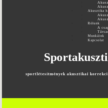
Akusz
Akusz
Akusztika h
Akusz
Akusz
Rólunk
A csa
Társa
Munkáink
Kapcsolat
Sportakuszt
sportlétesítmények akusztikai korrekc