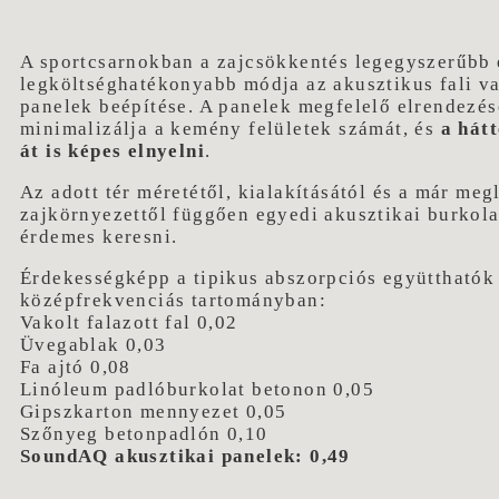
A sportcsarnokban a zajcsökkentés legegyszerűbb 
legköltséghatékonyabb módja az akusztikus fali v
panelek beépítése. A panelek megfelelő elrendezése
minimalizálja a kemény felületek számát, és
a hát
át is képes elnyelni
.
Az adott tér méretétől, kialakításától és a már meg
zajkörnyezettől függően egyedi akusztikai burkol
érdemes keresni.
Érdekességképp a tipikus abszorpciós együtthatók
középfrekvenciás tartományban:
Vakolt falazott fal 0,02
Üvegablak 0,03
Fa ajtó 0,08
Linóleum padlóburkolat betonon 0,05
Gipszkarton mennyezet 0,05
Szőnyeg betonpadlón 0,10
SoundAQ akusztikai panelek: 0,49