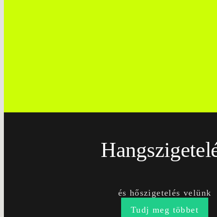
Hangszigetel
és hőszigetelés velünk
Tudj meg többet